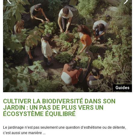
s
Guides
L
p
CULTIVER LA BIODIVERSITÉ DANS SON
JARDIN : UN PAS DE PLUS VERS UN
ÉCOSYSTÈME ÉQUILIBRÉ
Le jardinage n’est pas seulement une question d’esthétisme ou de détente,
c’est aussi une manière ...